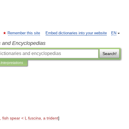
Remember this site
Embed dictionaries into your website
EN
s and Encyclopedias
Search!
Interpretations
,
fish
spear
<
L
fuscina
,
a
trident
]