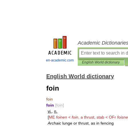
Academic Dictionarie
en-academic.com
English World dictionary
English World dictionary
foin
foin
foin
[
foin
]
vi
.
,
n
.
[
ME
foinen
<
foin
,
a
thrust
,
stab
<
OFr
foisne
Archaic
lunge
or
thrust
,
as
in
fencing