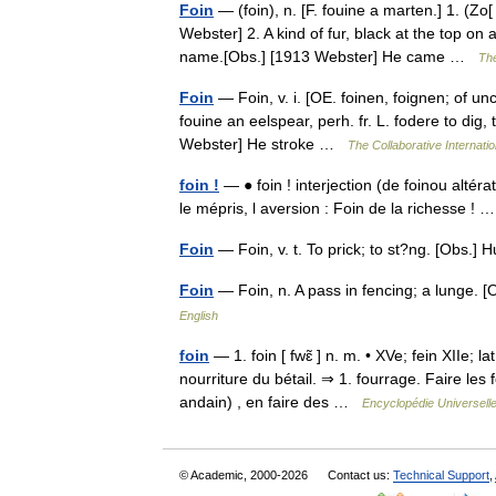
Foin
— (foin), n. [F. fouine a marten.] 1. (Zo
Webster] 2. A kind of fur, black at the top on
name.[Obs.] [1913 Webster] He came …
The
Foin
— Foin, v. i. [OE. foinen, foignen; of uncer
fouine an eelspear, perh. fr. L. fodere to dig,
Webster] He stroke …
The Collaborative Internatio
foin !
— ● foin ! interjection (de foinou altéra
le mépris, l aversion : Foin de la richesse !
Foin
— Foin, v. t. To prick; to st?ng. [Obs.
Foin
— Foin, n. A pass in fencing; a lunge.
English
foin
— 1. foin [ fwɛ̃ ] n. m. • XVe; fein XIIe;
nourriture du bétail. ⇒ 1. fourrage. Faire les 
andain) , en faire des …
Encyclopédie Universell
© Academic, 2000-2026
Contact us:
Technical Support
,