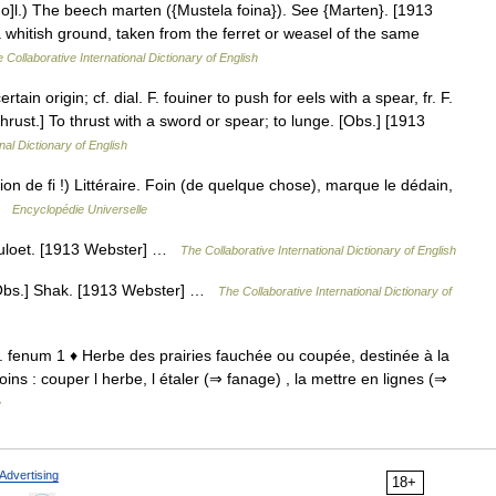
[ o]l.) The beech marten ({Mustela foina}). See {Marten}. [1913
 a whitish ground, taken from the ferret or weasel of the same
 Collaborative International Dictionary of English
tain origin; cf. dial. F. fouiner to push for eels with a spear, fr. F.
 thrust.] To thrust with a sword or spear; to lunge. [Obs.] [1913
nal Dictionary of English
tion de fi !) Littéraire. Foin (de quelque chose), marque le dédain,
 …
Encyclopédie Universelle
] Huloet. [1913 Webster] …
The Collaborative International Dictionary of English
 [Obs.] Shak. [1913 Webster] …
The Collaborative International Dictionary of
 lat. fenum 1 ♦ Herbe des prairies fauchée ou coupée, destinée à la
foins : couper l herbe, l étaler (⇒ fanage) , la mettre en lignes (⇒
e
Advertising
18+