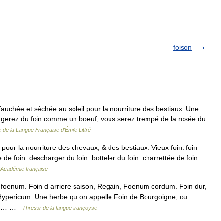
foison
fauchée et séchée au soleil pour la nourriture des bestiaux. Une
gerez du foin comme un boeuf, vous serez trempé de la rosée du
e de la Langue Française d'Émile Littré
ur la nourriture des chevaux, & des bestiaux. Vieux foin. foin
 de foin. descharger du foin. botteler du foin. charrettée de foin.
l'Académie française
foenum. Foin d arriere saison, Regain, Foenum cordum. Foin dur,
Hypericum. Une herbe qu on appelle Foin de Bourgoigne, ou
enum… …
Thresor de la langue françoyse