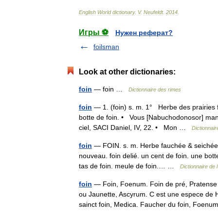
English
World
dictionary
.
V
.
Neufeldt
.
2014
.
Игры ⚽
Нужен реферат?
foilsman
Look at other dictionaries:
foin
— foin …
Dictionnaire des rimes
foin
— 1. (foin) s. m. 1° Herbe des prairies 
botte de foin. • Vous [Nabuchodonosor] man
ciel, SACI Daniel, IV, 22. • Mon …
Dictionnair
foin
— FOIN. s. m. Herbe fauchée & seichée po
nouveau. foin delié. un cent de foin. une botte
tas de foin. meule de foin.… …
Dictionnaire de 
foin
— Foin, Foenum. Foin de pré, Pratense 
ou Jaunette, Ascyrum. C est une espece de 
sainct foin, Medica. Faucher du foin, Fo